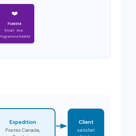
❤️
Fidélité
Email · Avis ·
Programme fidélité
Expedition
Client
Postes Canada,
satisfait