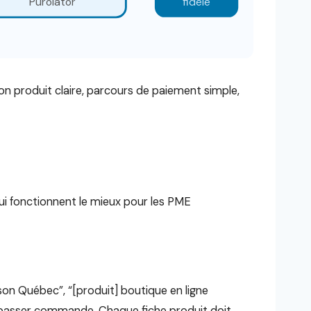
Purolator
fidele
n produit claire, parcours de paiement simple,
 qui fonctionnent le mieux pour les PME
ison Québec”, “[produit] boutique en ligne
à passer commande. Chaque fiche produit doit