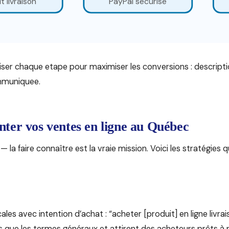
it livraison
PayPal securise
ser chaque etape pour maximiser les conversions : descriptio
ommuniquee.
ter vos ventes en ligne au Québec
— la faire connaître est la vraie mission. Voici les stratégies
es avec intention d’achat : “acheter [produit] en ligne livra
 que les termes généraux et attirent des acheteurs prêts 