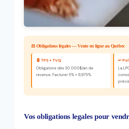
⚖️ Obligations légales — Vente en ligne au Québec
🧾 TPS + TVQ
↩️ Po
Obligatoire dès 30 000$/an de
La LPC
revenus. Facturer 5% + 9,975%
conso
préci
Vos obligations legales pour vend