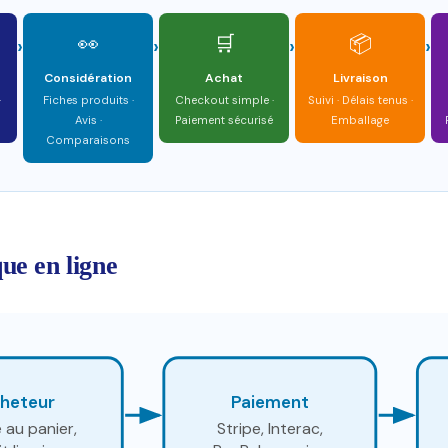
👀
🛒
📦
›
›
›
›
Considération
Achat
Livraison
·
Fiches produits ·
Checkout simple ·
Suivi · Délais tenus ·
Avis ·
Paiement sécurisé
Emballage
Comparaisons
ue en ligne
heteur
Paiement
 au panier,
Stripe, Interac,