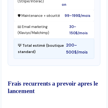
(Stripe/Interac)
on
99–199$/mois
🛡️ Maintenance + sécurité
30–
📧 Email marketing
(Klaviyo/Mailchimp)
150$/mois
200–
💡 Total estimé (boutique
standard)
500$/mois
Frais recurrents a prevoir apres le
lancement