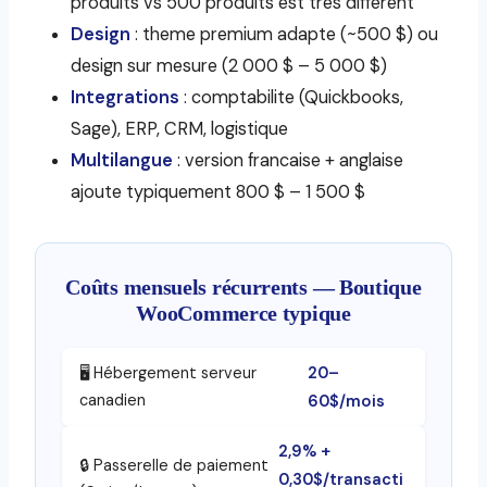
produits vs 500 produits est tres different
Design
: theme premium adapte (~500 $) ou
design sur mesure (2 000 $ – 5 000 $)
Integrations
: comptabilite (Quickbooks,
Sage), ERP, CRM, logistique
Multilangue
: version francaise + anglaise
ajoute typiquement 800 $ – 1 500 $
Coûts mensuels récurrents — Boutique
WooCommerce typique
20–
🖥️ Hébergement serveur
canadien
60$/mois
2,9% +
🔒 Passerelle de paiement
0,30$/transacti